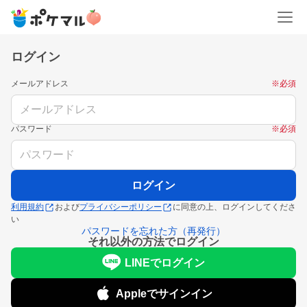
ログイン
メールアドレス
※必須
パスワード
※必須
ログイン
利用規約
および
プライバシーポリシー
に同意の上、
ログインしてくださ
い
パスワードを忘れた方（再発行）
それ以外の方法でログイン
LINEでログイン
Appleでサインイン