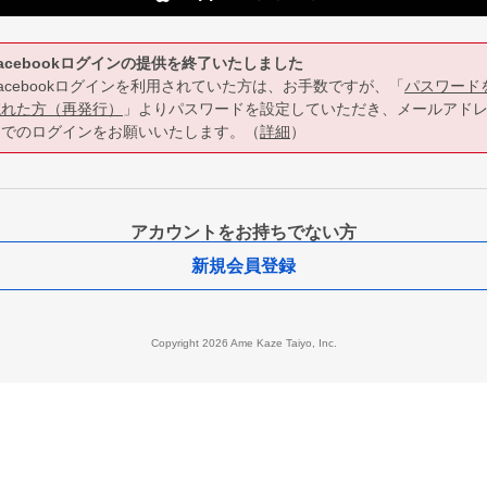
acebookログインの提供を終了いたしました
acebookログインを利用されていた方は、お手数ですが、「
パスワード
忘れた方（再発行）
」よりパスワードを設定していただき、メールアド
スでのログインをお願いいたします。（
詳細
）
アカウントをお持ちでない方
新規会員登録
Copyright 2026 Ame Kaze Taiyo, Inc.