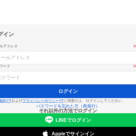
グイン
ルアドレス
ワード
ログイン
規約
および
プライバシーポリシー
に同意の上、
ログインしてください
パスワードを忘れた方（再発行）
それ以外の方法でログイン
LINEでログイン
Appleでサインイン