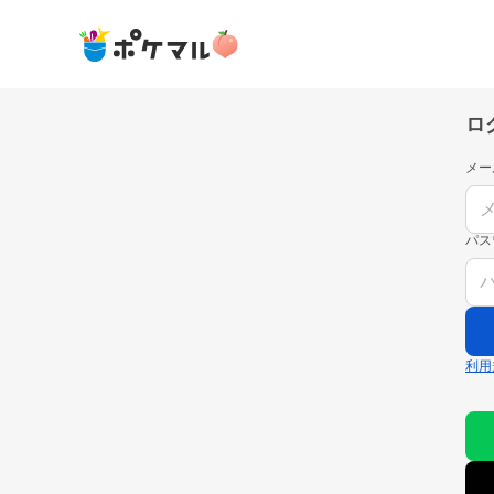
ロ
メー
パス
利用