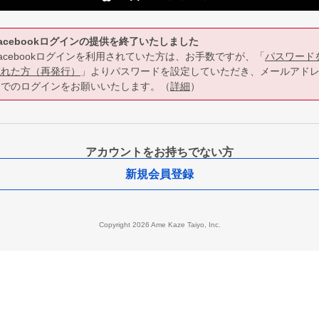
acebookログインの提供を終了いたしました
acebookログインを利用されていた方は、お手数ですが、「
パスワード
忘れた方（再発行）
」よりパスワードを設定していただき、メールアド
スでのログインをお願いいたします。（
詳細
）
アカウントをお持ちでない方
新規会員登録
Copyright 2026 Ame Kaze Taiyo, Inc.