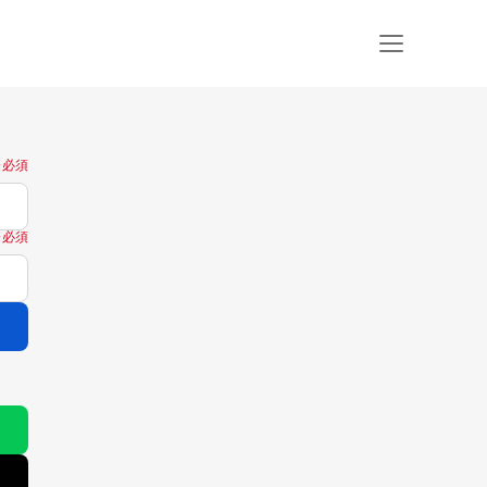
※必須
※必須