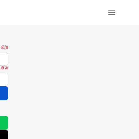
※必須
※必須