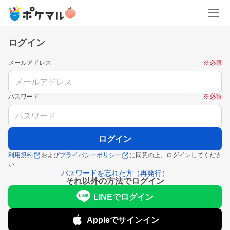
ログイン
メールアドレス
※必須
パスワード
※必須
ログイン
利用規約
および
プライバシーポリシー
に同意の上、
ログインしてくださ
い
パスワードを忘れた方（再発行）
それ以外の方法でログイン
LINEでログイン
Appleでサインイン