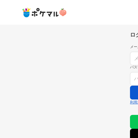
ロ
メー
パス
利用