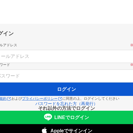
グイン
ルアドレス
ワード
ログイン
規約
および
プライバシーポリシー
に同意の上、
ログインしてください
パスワードを忘れた方（再発行）
それ以外の方法でログイン
LINEでログイン
Appleでサインイン