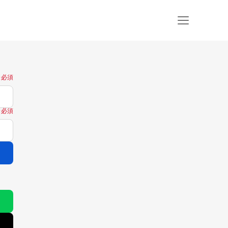
※必須
※必須