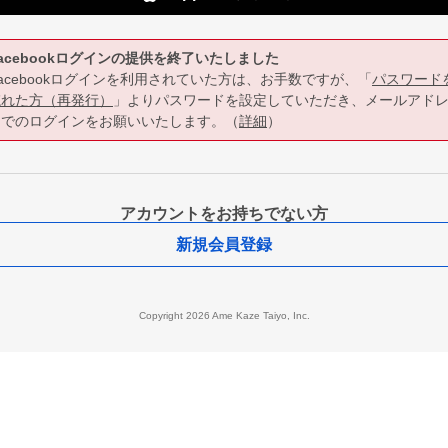
acebookログインの提供を終了いたしました
acebookログインを利用されていた方は、お手数ですが、「
パスワード
忘れた方（再発行）
」よりパスワードを設定していただき、メールアド
スでのログインをお願いいたします。（
詳細
）
アカウントをお持ちでない方
新規会員登録
Copyright 2026 Ame Kaze Taiyo, Inc.