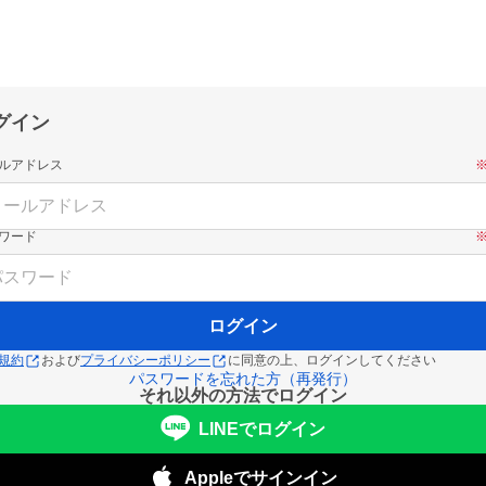
グイン
ルアドレス
ワード
ログイン
規約
および
プライバシーポリシー
に同意の上、
ログインしてください
パスワードを忘れた方（再発行）
それ以外の方法でログイン
LINEでログイン
Appleでサインイン