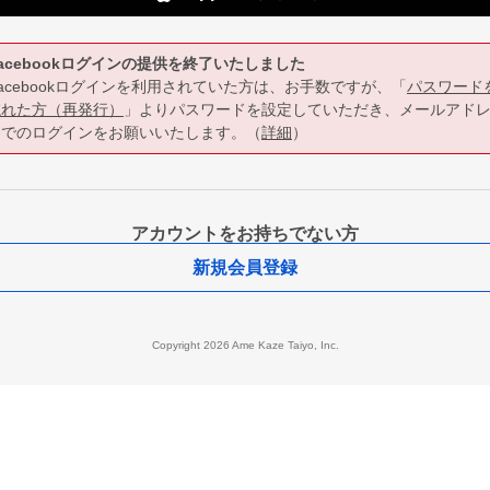
acebookログインの提供を終了いたしました
acebookログインを利用されていた方は、お手数ですが、「
パスワード
忘れた方（再発行）
」よりパスワードを設定していただき、メールアド
スでのログインをお願いいたします。（
詳細
）
アカウントをお持ちでない方
新規会員登録
Copyright 2026 Ame Kaze Taiyo, Inc.