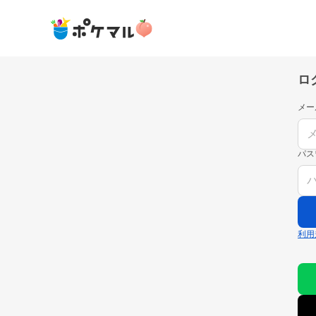
ロ
メー
パス
利用