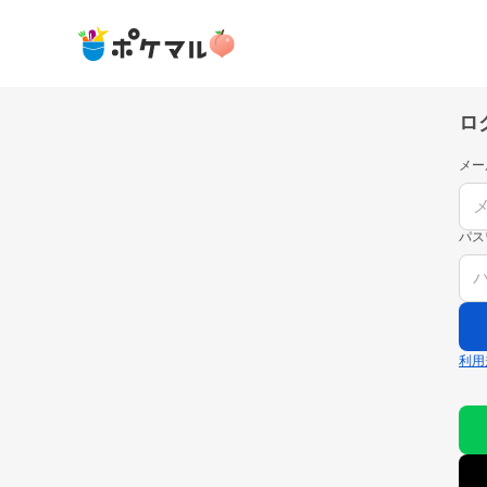
ロ
メー
パス
利用