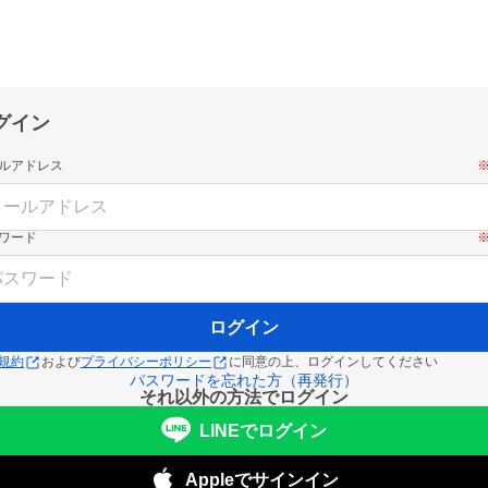
グイン
ルアドレス
ワード
ログイン
規約
および
プライバシーポリシー
に同意の上、
ログインしてください
パスワードを忘れた方（再発行）
それ以外の方法でログイン
LINEでログイン
Appleでサインイン