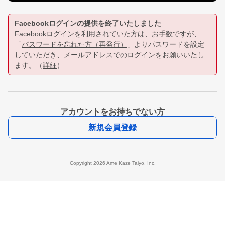
Facebookログインの提供を終了いたしました
Facebookログインを利用されていた方は、お手数ですが、
「
パスワードを忘れた方（再発行）
」よりパスワードを設定
していただき、メールアドレスでのログインをお願いいたし
ます。（
詳細
）
アカウントをお持ちでない方
新規会員登録
Copyright 2026 Ame Kaze Taiyo, Inc.