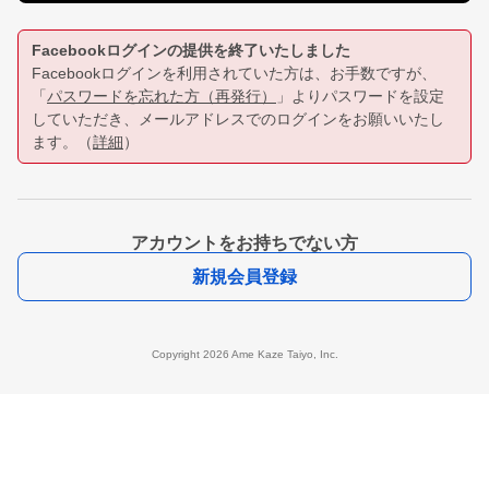
Facebookログインの提供を終了いたしました
Facebookログインを利用されていた方は、お手数ですが、
「
パスワードを忘れた方（再発行）
」よりパスワードを設定
していただき、メールアドレスでのログインをお願いいたし
ます。（
詳細
）
アカウントをお持ちでない方
新規会員登録
Copyright 2026 Ame Kaze Taiyo, Inc.