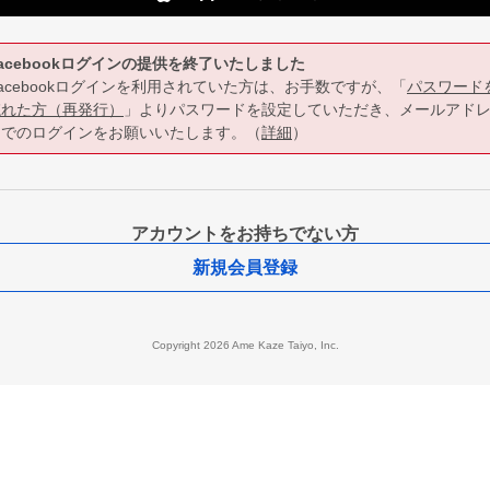
acebookログインの提供を終了いたしました
acebookログインを利用されていた方は、お手数ですが、「
パスワード
忘れた方（再発行）
」よりパスワードを設定していただき、メールアド
スでのログインをお願いいたします。（
詳細
）
アカウントをお持ちでない方
新規会員登録
Copyright 2026 Ame Kaze Taiyo, Inc.