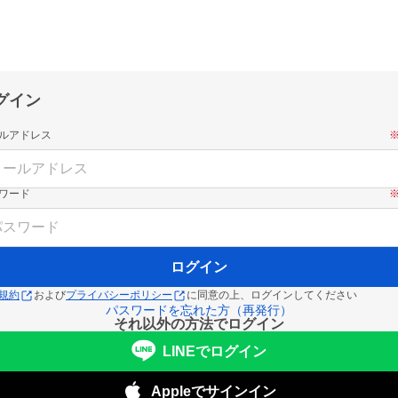
グイン
ルアドレス
ワード
ログイン
規約
および
プライバシーポリシー
に同意の上、
ログインしてください
パスワードを忘れた方（再発行）
それ以外の方法でログイン
LINEでログイン
Appleでサインイン