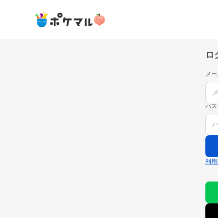
ロ
メー
パス
利用