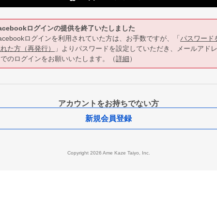
acebookログインの提供を終了いたしました
acebookログインを利用されていた方は、お手数ですが、「
パスワード
忘れた方（再発行）
」よりパスワードを設定していただき、メールアド
スでのログインをお願いいたします。（
詳細
）
アカウントをお持ちでない方
新規会員登録
Copyright 2026 Ame Kaze Taiyo, Inc.