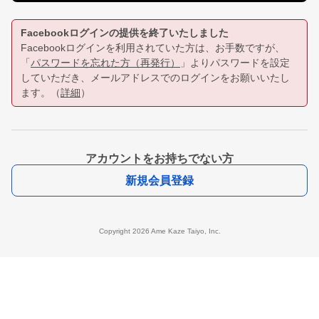
Facebookログインの提供を終了いたしました
Facebookログインを利用されていた方は、お手数ですが、
「
パスワードを忘れた方（再発行）
」よりパスワードを設定
していただき、メールアドレスでのログインをお願いいたし
ます。（
詳細
）
アカウントをお持ちでない方
新規会員登録
Copyright 2026 Ame Kaze Taiyo, Inc.