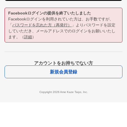
Facebookログインの提供を終了いたしました
Facebookログインを利用されていた方は、お手数ですが、
「
パスワードを忘れた方（再発行）
」よりパスワードを設定
していただき、メールアドレスでのログインをお願いいたし
ます。（
詳細
）
アカウントをお持ちでない方
新規会員登録
Copyright 2026 Ame Kaze Taiyo, Inc.