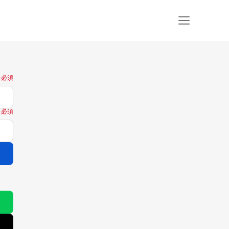
※必須
※必須