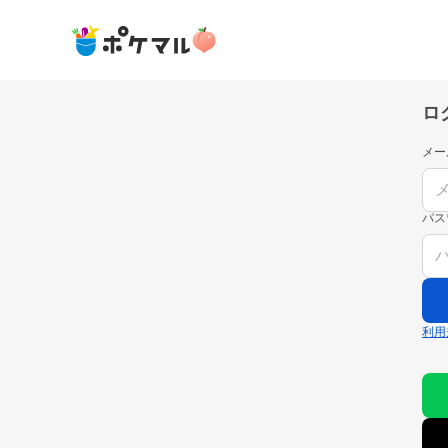
ロ
メー
パス
利用