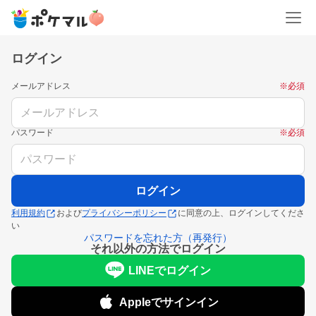
ログイン
メールアドレス
※必須
パスワード
※必須
ログイン
利用規約
および
プライバシーポリシー
に同意の上、
ログインしてくださ
い
パスワードを忘れた方（再発行）
それ以外の方法でログイン
LINEでログイン
Appleでサインイン