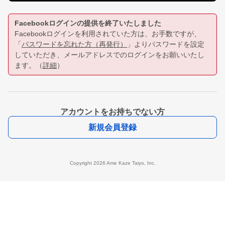
Facebookログインの提供を終了いたしました
Facebookログインを利用されていた方は、お手数ですが、
「
パスワードを忘れた方（再発行）
」よりパスワードを設定
していただき、メールアドレスでのログインをお願いいたし
ます。（
詳細
）
アカウントをお持ちでない方
新規会員登録
Copyright 2026 Ame Kaze Taiyo, Inc.