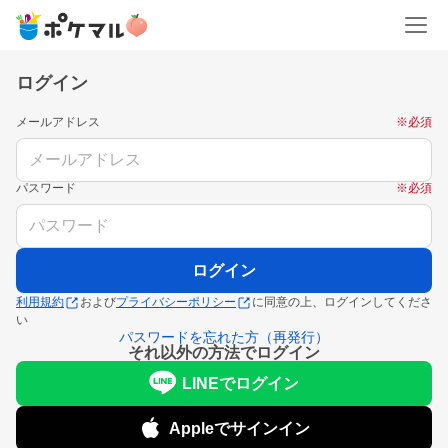
ログイン
メールアドレス
※必須
パスワード
※必須
ログイン
利用規約
および
プライバシーポリシー
に同意の上、
ログインしてくださ
い
パスワードを忘れた方（再発行）
それ以外の方法でログイン
LINEでログイン
Appleでサインイン