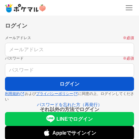
ログイン
メールアドレス
※必須
パスワード
※必須
ログイン
利用規約
および
プライバシーポリシー
に同意の上、
ログインしてくださ
い
パスワードを忘れた方（再発行）
それ以外の方法でログイン
LINEでログイン
Appleでサインイン