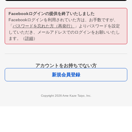
Facebookログインの提供を終了いたしました
Facebookログインを利用されていた方は、お手数ですが、
「
パスワードを忘れた方（再発行）
」よりパスワードを設定
していただき、メールアドレスでのログインをお願いいたし
ます。（
詳細
）
アカウントをお持ちでない方
新規会員登録
Copyright 2026 Ame Kaze Taiyo, Inc.