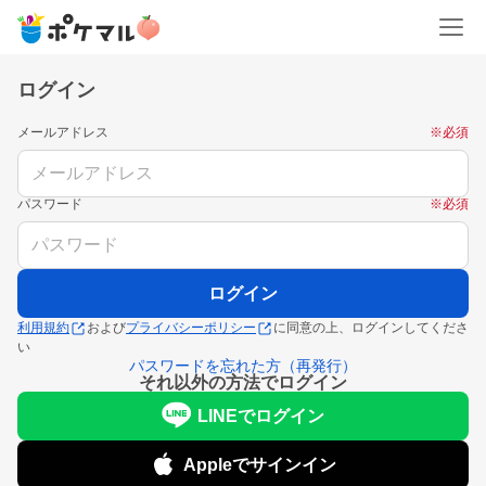
ログイン
メールアドレス
※必須
パスワード
※必須
ログイン
利用規約
および
プライバシーポリシー
に同意の上、
ログインしてくださ
い
パスワードを忘れた方（再発行）
それ以外の方法でログイン
LINEでログイン
Appleでサインイン