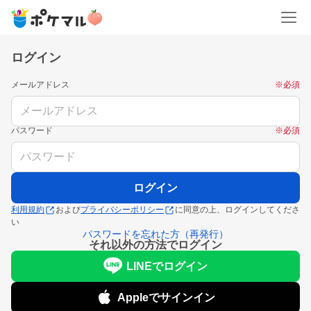
ログイン
メールアドレス
※必須
パスワード
※必須
ログイン
利用規約
および
プライバシーポリシー
に同意の上、
ログインしてくださ
い
パスワードを忘れた方（再発行）
それ以外の方法でログイン
LINEでログイン
Appleでサインイン