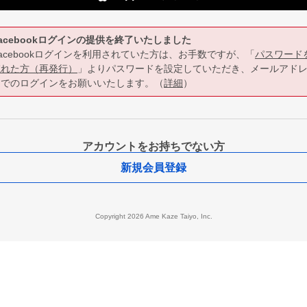
acebookログインの提供を終了いたしました
acebookログインを利用されていた方は、お手数ですが、「
パスワード
忘れた方（再発行）
」よりパスワードを設定していただき、メールアド
スでのログインをお願いいたします。（
詳細
）
アカウントをお持ちでない方
新規会員登録
Copyright 2026 Ame Kaze Taiyo, Inc.