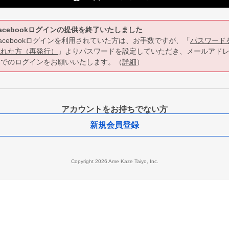
acebookログインの提供を終了いたしました
acebookログインを利用されていた方は、お手数ですが、「
パスワード
忘れた方（再発行）
」よりパスワードを設定していただき、メールアド
スでのログインをお願いいたします。（
詳細
）
アカウントをお持ちでない方
新規会員登録
Copyright 2026 Ame Kaze Taiyo, Inc.