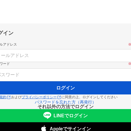
グイン
ルアドレス
ワード
ログイン
規約
および
プライバシーポリシー
に同意の上、
ログインしてください
パスワードを忘れた方（再発行）
それ以外の方法でログイン
LINEでログイン
Appleでサインイン