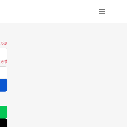
※必須
※必須