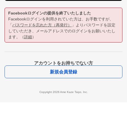
Facebookログインの提供を終了いたしました
Facebookログインを利用されていた方は、お手数ですが、
「
パスワードを忘れた方（再発行）
」よりパスワードを設定
していただき、メールアドレスでのログインをお願いいたし
ます。（
詳細
）
アカウントをお持ちでない方
新規会員登録
Copyright 2026 Ame Kaze Taiyo, Inc.