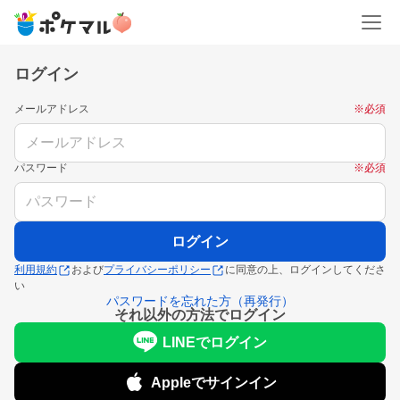
ログイン
メールアドレス
※必須
パスワード
※必須
ログイン
利用規約
および
プライバシーポリシー
に同意の上、
ログインしてくださ
い
パスワードを忘れた方（再発行）
それ以外の方法でログイン
LINEでログイン
Appleでサインイン