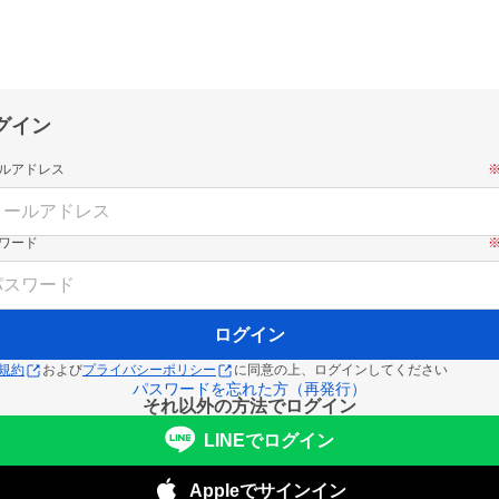
グイン
ルアドレス
ワード
ログイン
規約
および
プライバシーポリシー
に同意の上、
ログインしてください
パスワードを忘れた方（再発行）
それ以外の方法でログイン
LINEでログイン
Appleでサインイン