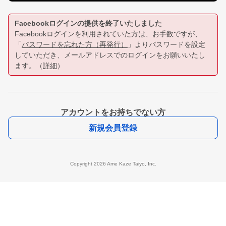
Facebookログインの提供を終了いたしました
Facebookログインを利用されていた方は、お手数ですが、
「
パスワードを忘れた方（再発行）
」よりパスワードを設定
していただき、メールアドレスでのログインをお願いいたし
ます。（
詳細
）
アカウントをお持ちでない方
新規会員登録
Copyright 2026 Ame Kaze Taiyo, Inc.