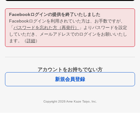
Facebookログインの提供を終了いたしました
Facebookログインを利用されていた方は、お手数ですが、
「
パスワードを忘れた方（再発行）
」よりパスワードを設定
していただき、メールアドレスでのログインをお願いいたし
ます。（
詳細
）
アカウントをお持ちでない方
新規会員登録
Copyright 2026 Ame Kaze Taiyo, Inc.