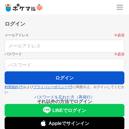
ログイン
メールアドレス
※必須
パスワード
※必須
ログイン
利用規約
および
プライバシーポリシー
に同意の上、
ログインしてくださ
い
パスワードを忘れた方（再発行）
それ以外の方法でログイン
LINEでログイン
Appleでサインイン