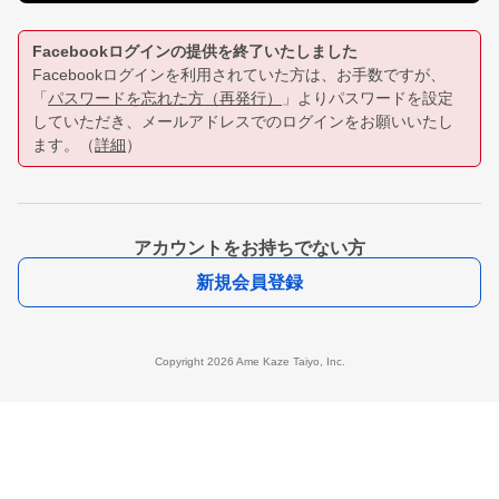
Facebookログインの提供を終了いたしました
Facebookログインを利用されていた方は、お手数ですが、
「
パスワードを忘れた方（再発行）
」よりパスワードを設定
していただき、メールアドレスでのログインをお願いいたし
ます。（
詳細
）
アカウントをお持ちでない方
新規会員登録
Copyright 2026 Ame Kaze Taiyo, Inc.