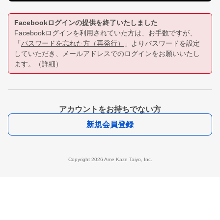
Facebookログインの提供を終了いたしました
Facebookログインを利用されていた方は、お手数ですが、
「
パスワードを忘れた方（再発行）
」よりパスワードを設定
していただき、メールアドレスでのログインをお願いいたし
ます。（
詳細
）
アカウントをお持ちでない方
新規会員登録
Copyright 2026 Ame Kaze Taiyo, Inc.