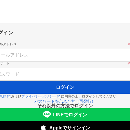
グイン
ルアドレス
ワード
ログイン
規約
および
プライバシーポリシー
に同意の上、
ログインしてください
パスワードを忘れた方（再発行）
それ以外の方法でログイン
LINEでログイン
Appleでサインイン