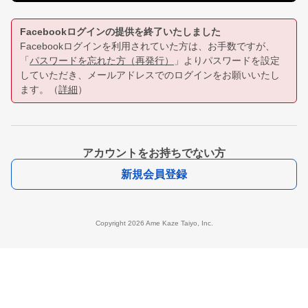
Facebookログインの提供を終了いたしました
Facebookログインを利用されていた方は、お手数ですが、
「
パスワードを忘れた方（再発行）
」よりパスワードを設定
していただき、メールアドレスでのログインをお願いいたし
ます。（
詳細
）
アカウントをお持ちでない方
新規会員登録
Copyright 2026 Ame Kaze Taiyo, Inc.