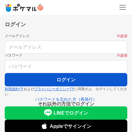
ログイン
メールアドレス
※必須
パスワード
※必須
ログイン
利用規約
および
プライバシーポリシー
に同意の上、
ログインしてくださ
い
パスワードを忘れた方（再発行）
それ以外の方法でログイン
LINEでログイン
Appleでサインイン