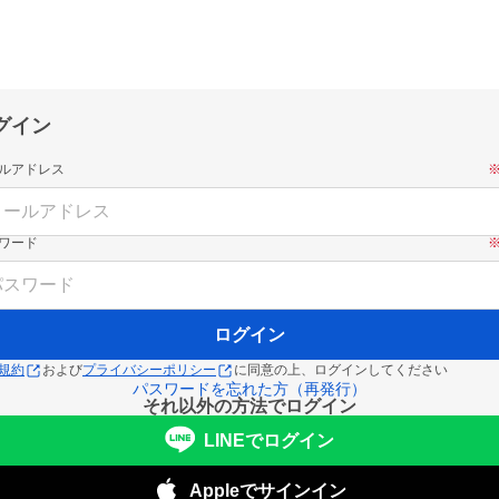
グイン
ルアドレス
ワード
ログイン
規約
および
プライバシーポリシー
に同意の上、
ログインしてください
パスワードを忘れた方（再発行）
それ以外の方法でログイン
LINEでログイン
Appleでサインイン