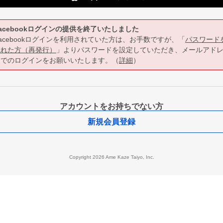
acebookログインの提供を終了いたしました
acebookログインを利用されていた方は、お手数ですが、「
パスワード
忘れた方（再発行）
」よりパスワードを設定していただき、メールアド
スでのログインをお願いいたします。（
詳細
）
アカウントをお持ちでない方
新規会員登録
Copyright 2026 Ame Kaze Taiyo, Inc.