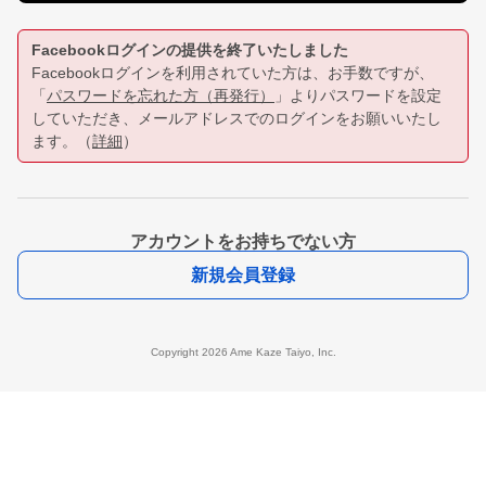
Facebookログインの提供を終了いたしました
Facebookログインを利用されていた方は、お手数ですが、
「
パスワードを忘れた方（再発行）
」よりパスワードを設定
していただき、メールアドレスでのログインをお願いいたし
ます。（
詳細
）
アカウントをお持ちでない方
新規会員登録
Copyright 2026 Ame Kaze Taiyo, Inc.