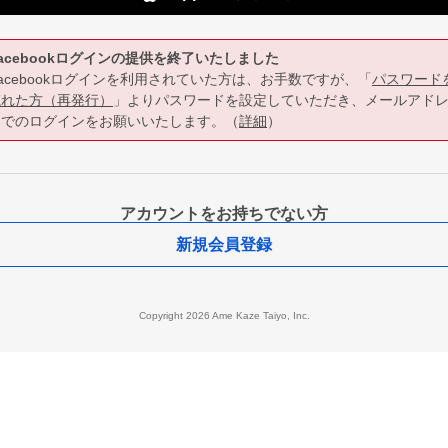
acebookログインの提供を終了いたしました
acebookログインを利用されていた方は、お手数ですが、「
パスワード
忘れた方（再発行）
」よりパスワードを設定していただき、メールアド
スでのログインをお願いいたします。（
詳細
）
アカウントをお持ちでない方
新規会員登録
Copyright 2026 Ame Kaze Taiyo, Inc.