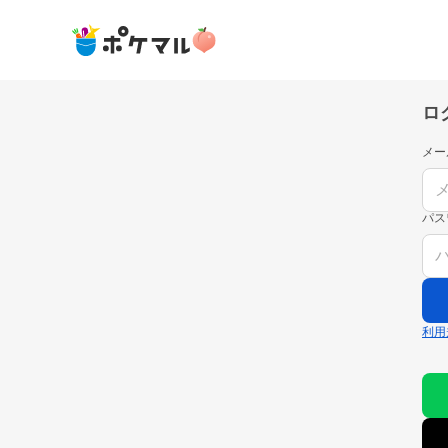
ロ
メー
パス
利用