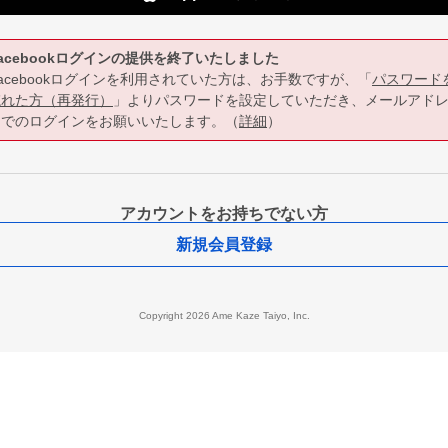
acebookログインの提供を終了いたしました
acebookログインを利用されていた方は、お手数ですが、「
パスワード
忘れた方（再発行）
」よりパスワードを設定していただき、メールアド
スでのログインをお願いいたします。（
詳細
）
アカウントをお持ちでない方
新規会員登録
Copyright 2026 Ame Kaze Taiyo, Inc.