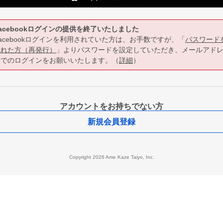
acebookログインの提供を終了いたしました
acebookログインを利用されていた方は、お手数ですが、「
パスワード
忘れた方（再発行）
」よりパスワードを設定していただき、メールアド
スでのログインをお願いいたします。（
詳細
）
アカウントをお持ちでない方
新規会員登録
Copyright 2026 Ame Kaze Taiyo, Inc.