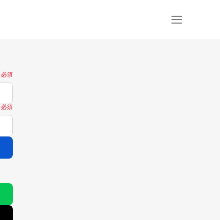
※必須
※必須