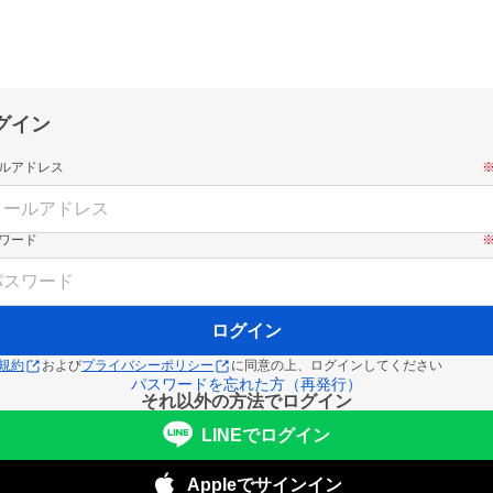
グイン
ルアドレス
ワード
ログイン
規約
および
プライバシーポリシー
に同意の上、
ログインしてください
パスワードを忘れた方（再発行）
それ以外の方法でログイン
LINEでログイン
Appleでサインイン