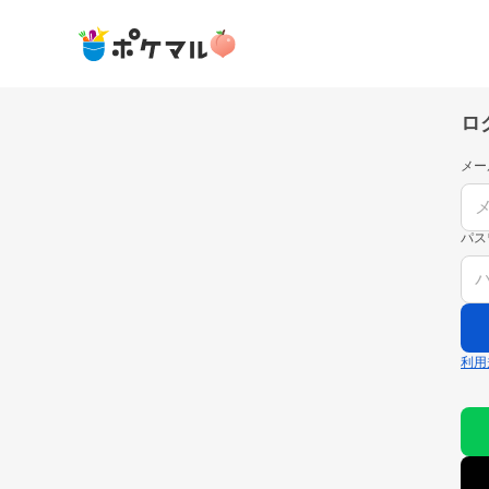
ロ
メー
パス
利用