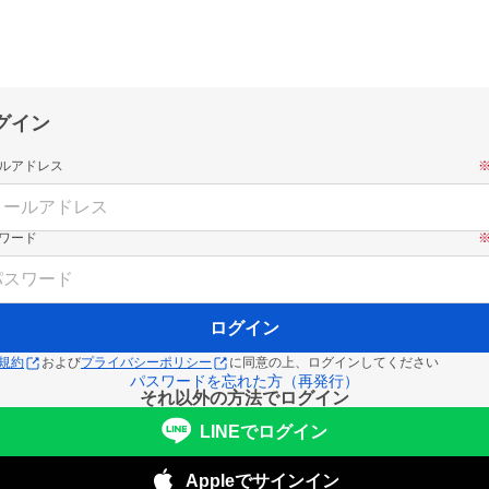
グイン
ルアドレス
ワード
ログイン
規約
および
プライバシーポリシー
に同意の上、
ログインしてください
パスワードを忘れた方（再発行）
それ以外の方法でログイン
LINEでログイン
Appleでサインイン