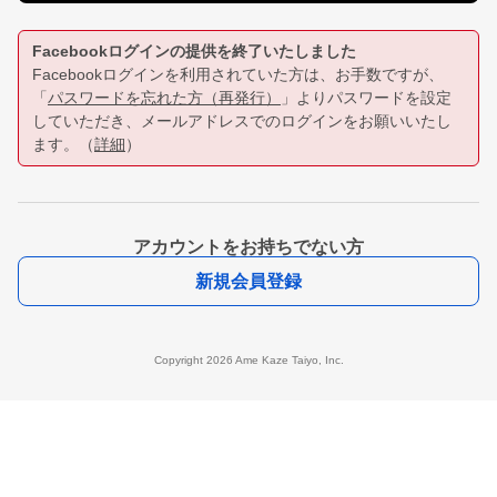
Facebookログインの提供を終了いたしました
Facebookログインを利用されていた方は、お手数ですが、
「
パスワードを忘れた方（再発行）
」よりパスワードを設定
していただき、メールアドレスでのログインをお願いいたし
ます。（
詳細
）
アカウントをお持ちでない方
新規会員登録
Copyright 2026 Ame Kaze Taiyo, Inc.