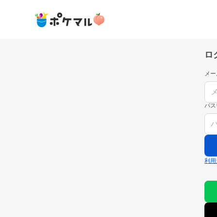
ロ
メー
パス
利用