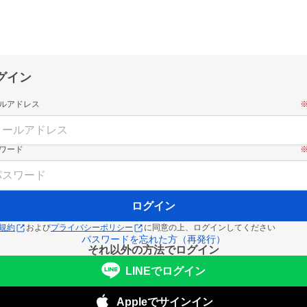
グイン
ルアドレス
ワード
ログイン
規約
および
プライバシーポリシー
に同意の上、
ログインしてください
パスワードを忘れた方（再発行）
それ以外の方法でログイン
LINEでログイン
Appleでサインイン