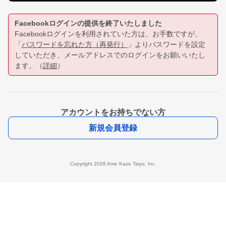
Facebookログインの提供を終了いたしました
Facebookログインを利用されていた方は、お手数ですが、
「
パスワードを忘れた方（再発行）
」よりパスワードを設定
していただき、メールアドレスでのログインをお願いいたし
ます。（
詳細
）
アカウントをお持ちでない方
新規会員登録
Copyright 2026 Ame Kaze Taiyo, Inc.