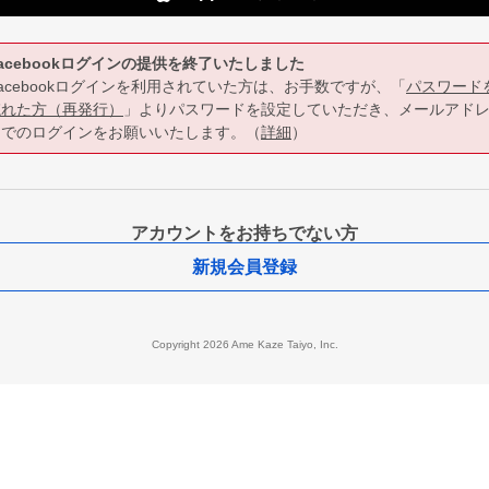
acebookログインの提供を終了いたしました
acebookログインを利用されていた方は、お手数ですが、「
パスワード
忘れた方（再発行）
」よりパスワードを設定していただき、メールアド
スでのログインをお願いいたします。（
詳細
）
アカウントをお持ちでない方
新規会員登録
Copyright 2026 Ame Kaze Taiyo, Inc.