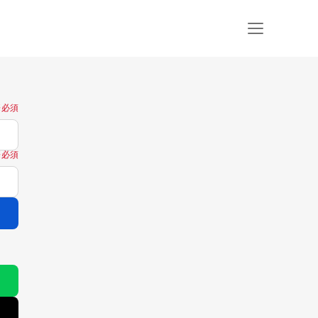
※必須
※必須