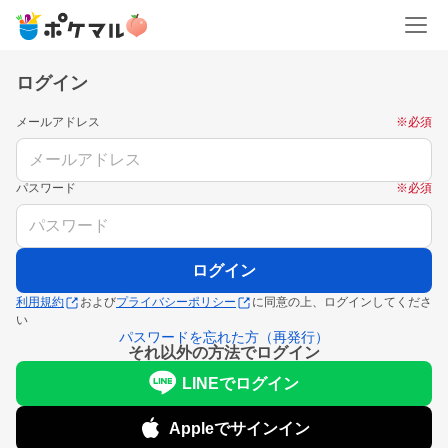
ログイン
メールアドレス
※必須
パスワード
※必須
ログイン
利用規約
および
プライバシーポリシー
に同意の上、
ログインしてくださ
い
パスワードを忘れた方（再発行）
それ以外の方法でログイン
LINEでログイン
Appleでサインイン