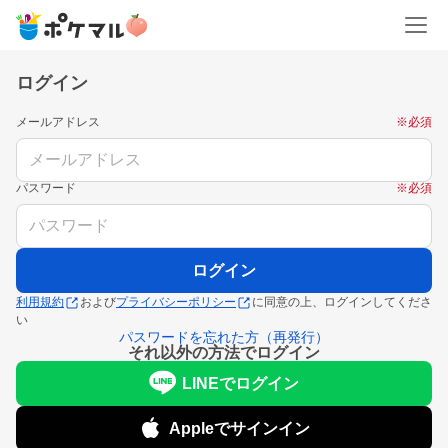
ログイン
メールアドレス
※必須
パスワード
※必須
ログイン
利用規約
および
プライバシーポリシー
に同意の上、
ログインしてくださ
い
パスワードを忘れた方（再発行）
それ以外の方法でログイン
LINEでログイン
Appleでサインイン