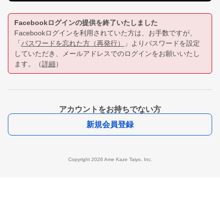
Facebookログインの提供を終了いたしました
Facebookログインを利用されていた方は、お手数ですが、
「
パスワードを忘れた方（再発行）
」よりパスワードを設定
していただき、メールアドレスでのログインをお願いいたし
ます。（
詳細
）
アカウントをお持ちでない方
新規会員登録
Copyright 2026 Ame Kaze Taiyo, Inc.