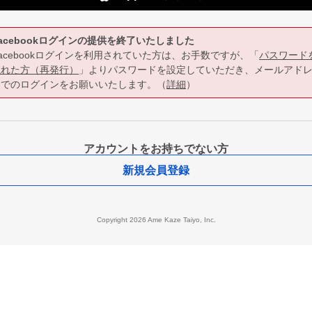
acebookログインの提供を終了いたしました
acebookログインを利用されていた方は、お手数ですが、「
パスワード
忘れた方（再発行）
」よりパスワードを設定していただき、メールアド
スでのログインをお願いいたします。（
詳細
）
アカウントをお持ちでない方
新規会員登録
Copyright 2026 Ame Kaze Taiyo, Inc.