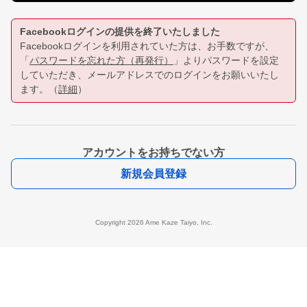
Facebookログインの提供を終了いたしました
Facebookログインを利用されていた方は、お手数ですが、
「
パスワードを忘れた方（再発行）
」よりパスワードを設定
していただき、メールアドレスでのログインをお願いいたし
ます。（
詳細
）
アカウントをお持ちでない方
新規会員登録
Copyright 2026 Ame Kaze Taiyo, Inc.