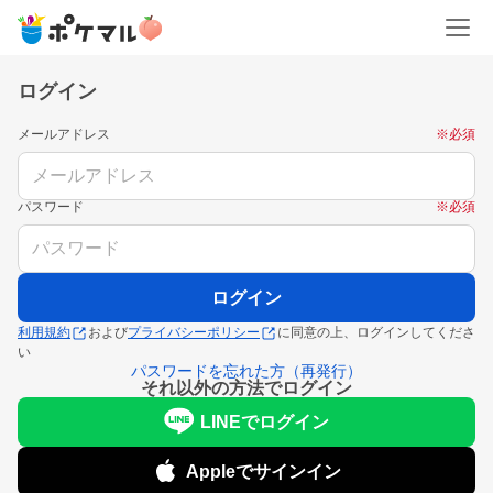
ログイン
メールアドレス
※必須
パスワード
※必須
ログイン
利用規約
および
プライバシーポリシー
に同意の上、
ログインしてくださ
い
パスワードを忘れた方（再発行）
それ以外の方法でログイン
LINEでログイン
Appleでサインイン