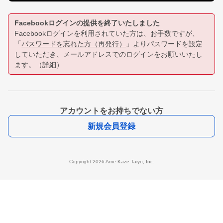
Facebookログインの提供を終了いたしました
Facebookログインを利用されていた方は、お手数ですが、
「
パスワードを忘れた方（再発行）
」よりパスワードを設定
していただき、メールアドレスでのログインをお願いいたし
ます。（
詳細
）
アカウントをお持ちでない方
新規会員登録
Copyright 2026 Ame Kaze Taiyo, Inc.