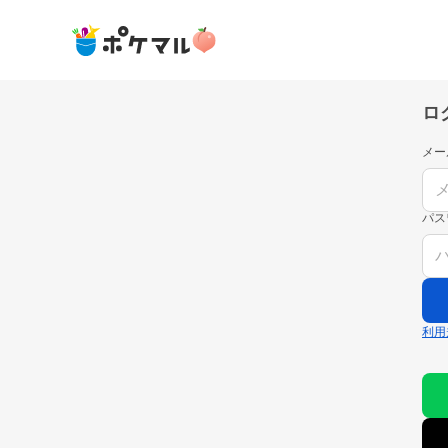
ロ
メー
パス
利用