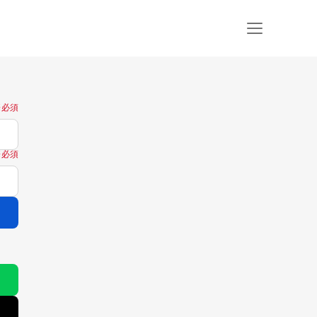
※必須
※必須