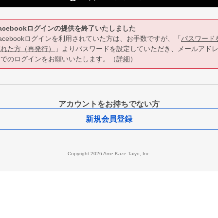
acebookログインの提供を終了いたしました
acebookログインを利用されていた方は、お手数ですが、「
パスワード
忘れた方（再発行）
」よりパスワードを設定していただき、メールアド
スでのログインをお願いいたします。（
詳細
）
アカウントをお持ちでない方
新規会員登録
Copyright 2026 Ame Kaze Taiyo, Inc.